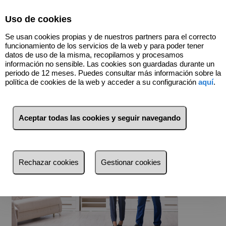
Select Language
▼
Uso de cookies
Se usan cookies propias y de nuestros partners para el correcto
funcionamiento de los servicios de la web y para poder tener
datos de uso de la misma, recopilamos y procesamos
información no sensible. Las cookies son guardadas durante un
La ventaja de vender con Gestión MG
periodo de 12 meses. Puedes consultar más información sobre la
Inmobiliaria
política de cookies de la web y acceder a su configuración
aquí
.
✔️ Las Valoraciones serán realizadas por
Peritos Judiciales Inmobiliarios colegiados
Aceptar todas las cookies y seguir navegando
Rechazar cookies
Gestionar cookies