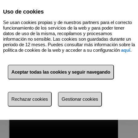
Uso de cookies
Se usan cookies propias y de nuestros partners para el correcto
funcionamiento de los servicios de la web y para poder tener
datos de uso de la misma, recopilamos y procesamos
MG PREMIUM
información no sensible. Las cookies son guardadas durante un
periodo de 12 meses. Puedes consultar más información sobre la
PROPERTIES
política de cookies de la web y acceder a su configuración
aquí
.
Les ofrecemos una selección de Viviendas
Exclusivas de MG Premium
Aceptar todas las cookies y seguir navegando
EL CIGARRAL DEL AGUARON
Fabuloso Cigarral en Toledo capital, a sólo 10 minutos del
Casco Histórico de una ciudad turística por excelencia,
Rechazar cookies
Gestionar cookies
enclavado en un entorno natural privilegiado, con +500 m2
construidos y +7.500m2 de finca.