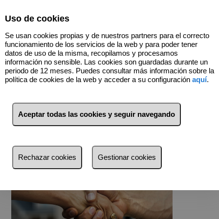
Select Language
▼
Uso de cookies
Se usan cookies propias y de nuestros partners para el correcto
funcionamiento de los servicios de la web y para poder tener
datos de uso de la misma, recopilamos y procesamos
información no sensible. Las cookies son guardadas durante un
Plan Gestión de Venta entre Particulares
periodo de 12 meses. Puedes consultar más información sobre la
política de cookies de la web y acceder a su configuración
aquí
.
Nuestro equipo de profesionales se encargará de ayudarte en los
pasos de la venta de tu propiedad, asesorándote en cada momento
de los pasos a seguir para vender el inmueble por tu cuenta, de
particular a particular, apoyado sólo en los servicios que tú decidas
.
Aceptar todas las cookies y seguir navegando
Tú vendes la propiedad a tu ritmo
,
y nosotros, te
apoyamos cuando nos lo pidas.
Rechazar cookies
Gestionar cookies